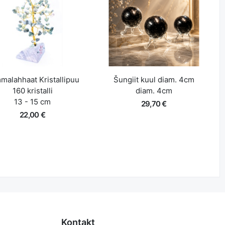
Lisa korvi
Lisa korvi
Kiire ülevaade
Kiire ülevaade
malahhaat Kristallipuu
Šungiit kuul diam. 4cm
160 kristalli
diam. 4cm
13 - 15 cm
29,70 €
22,00 €
Lisa korvi
Lisa korvi
Kiire ülevaade
Kiire ülevaade
Kontakt