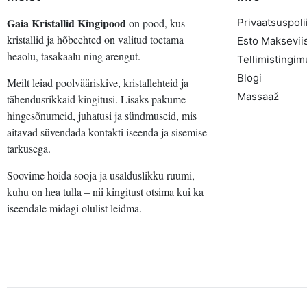
K
Gaia Kristallid Kingipood
on pood, kus
Privaatsuspolii
kristallid ja hõbeehted on valitud toetama
Esto Maksevii
heaolu, tasakaalu ning arengut.
Tellimistingi
Blogi
Meilt leiad poolvääriskive, kristallehteid ja
Massaaž
tähendusrikkaid kingitusi. Lisaks pakume
hingesõnumeid, juhatusi ja sündmuseid, mis
aitavad süvendada kontakti iseenda ja sisemise
tarkusega.
Soovime hoida sooja ja usalduslikku ruumi,
kuhu on hea tulla – nii kingitust otsima kui ka
iseendale midagi olulist leidma.