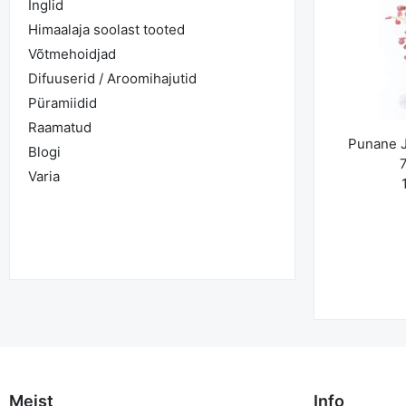
Inglid
K
Himaalaja soolast tooted
Võtmehoidjad
Difuuserid / Aroomihajutid
Püramiidid
Raamatud
Punane J
Blogi
7
Varia
Meist
Info