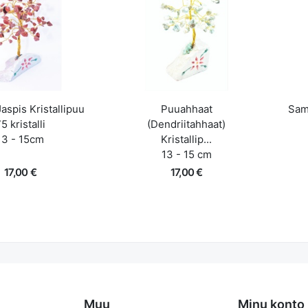
iire ülevaade
Lisa korvi
Kiire ülevaade
aspis Kristallipuu
Puuahhaat
Sam
5 kristalli
(Dendriitahhaat)
13 - 15cm
Kristallip...
13 - 15 cm
17,00 €
17,00 €
Lisa korvi
Lisa korvi
Muu
Minu konto