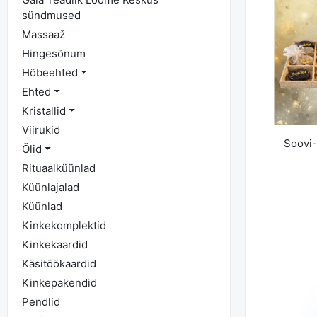
sündmused
Massaaž
Hingesõnum
Hõbeehted
Ehted
Kristallid
Viirukid
Soovi-
Õlid
Rituaalküünlad
Küünlajalad
Küünlad
Kinkekomplektid
Kinkekaardid
Käsitöökaardid
Kinkepakendid
Pendlid