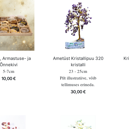
, Armastuse- ja
Ametüst Kristallipuu 320
Kr
Õnnekivi
kristalli
5-7cm
23 - 25cm
Pilt illustratiive, võib
10,00 €
tellimuses erineda.
30,00 €
Lisa korvi