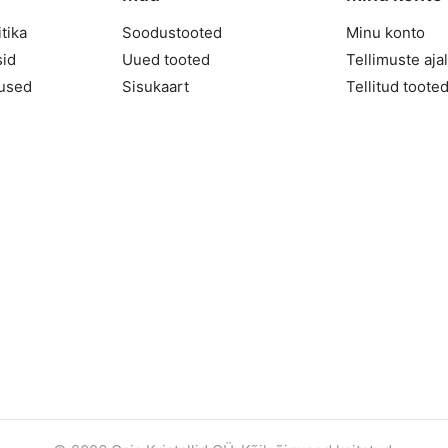
iire ülevaade
Kiire ülevaade
tika
Soodustooted
Minu konto
sid
Uued tooted
Tellimuste aja
mused
Sisukaart
Tellitud toote