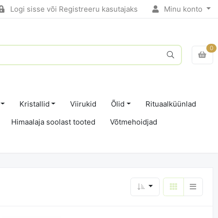
Logi sisse või Registreeru kasutajaks
Minu konto
0
Kristallid
Viirukid
Õlid
Rituaalküünlad
Himaalaja soolast tooted
Võtmehoidjad