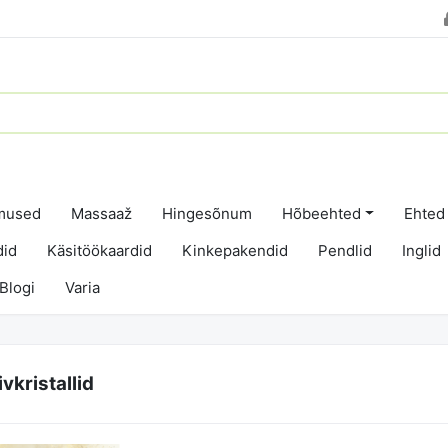
dmused
Massaaž
Hingesõnum
Hõbeehted
Ehted
did
Käsitöökaardid
Kinkepakendid
Pendlid
Inglid
Blogi
Varia
vkristallid