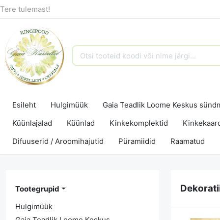
Tere tulemast!
Esileht
Hulgimüük
Gaia Teadlik Loome Keskus sün
Küünlajalad
Küünlad
Kinkekomplektid
Kinkekaar
Difuuserid / Aroomihajutid
Püramiidid
Raamatud
Dekoratii
Tootegrupid
Hulgimüük
Gaia Teadlik Loome Keskus