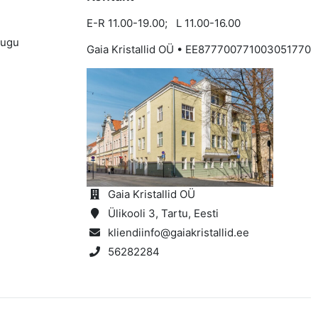
E-R 11.00-19.00; L 11.00-16.00
lugu
Gaia Kristallid OÜ • EE877700771003051770
d
Gaia Kristallid OÜ
Ülikooli 3, Tartu, Eesti
kliendiinfo@gaiakristallid.ee
56282284