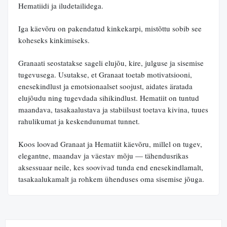
Hematiidi ja iludetailidega.
Iga käevõru on pakendatud kinkekarpi, mistõttu sobib see
koheseks kinkimiseks.
Granaati seostatakse sageli elujõu, kire, julguse ja sisemise
tugevusega. Usutakse, et Granaat toetab motivatsiooni,
enesekindlust ja emotsionaalset soojust, aidates äratada
elujõudu ning tugevdada sihikindlust. Hematiit on tuntud
maandava, tasakaalustava ja stabiilsust toetava kivina, tuues
rahulikumat ja keskendunumat tunnet.
Koos loovad Granaat ja Hematiit käevõru, millel on tugev,
elegantne, maandav ja väestav mõju — tähendusrikas
aksessuaar neile, kes soovivad tunda end enesekindlamalt,
tasakaalukamalt ja rohkem ühenduses oma sisemise jõuga.