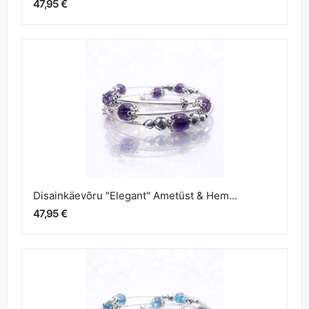
47,95 €
Disainkäevõru "Elegant" Ametüst & Hem...
47,95 €