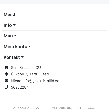
Meist
Info
Muu
Minu konto
Kontakt
Gaia Kristallid OÜ
Ülikooli 3, Tartu, Eesti
kliendiinfo@gaiakristallid.ee
56282284
© 2026 Gaia Kristallid OÜ. Kõik õigused kaitstud.