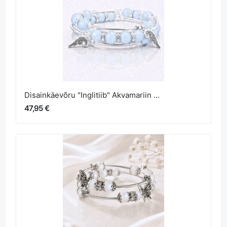
Disainkäevõru "Inglitiib" Akvamariin ...
47,95 €