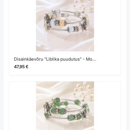
Disainkäevõru "Liblika puudutus" - Mo...
47,95 €