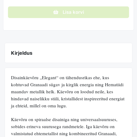
Lisa korvi
Kirjeldus
Disainkäevõru „Elegant“ on tähendusrikas ehe, kus
kohtuvad Granaadi sügav ja kirglik energia ning Hematiidi
maandav metallik helk. Käevõru on loodud neile, kes
hindavad naiselikku stiili, kristallidest inspireeritud energiat
ja ehteid, millel on oma lugu.
Käevõru on spiraalse disainiga ning universaalsuuruses,
sobides erineva suurusega randmetele. Iga käevõru on
valmistatud ehtemetallist ning kombineeritud Granaadi,