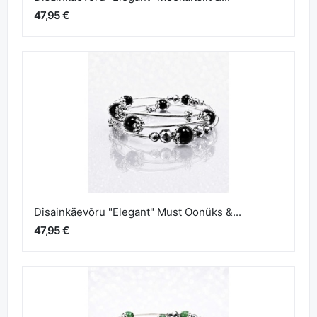
47,95 €
Disainkäevõru "Elegant" Must Oonüks &...
47,95 €