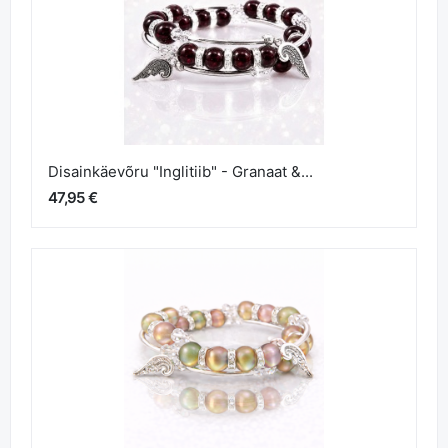
Disainkäevõru "Inglitiib" - Granaat &...
47,95 €