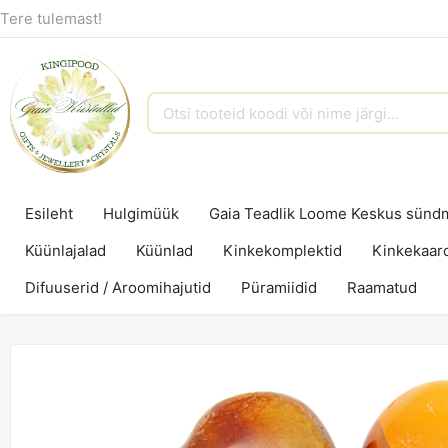
Tere tulemast!
Esileht
Hulgimüük
Gaia Teadlik Loome Keskus sün
Küünlajalad
Küünlad
Kinkekomplektid
Kinkekaar
Difuuserid / Aroomihajutid
Püramiidid
Raamatud