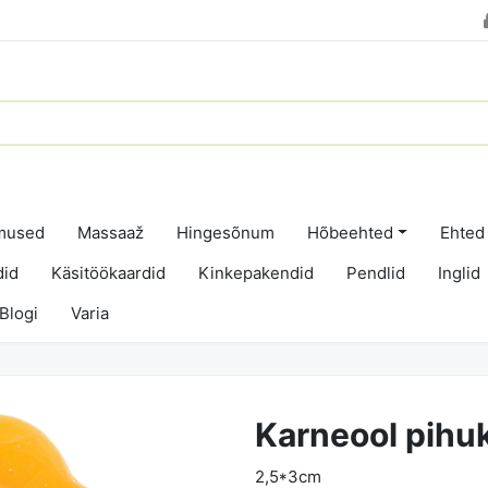
dmused
Massaaž
Hingesõnum
Hõbeehted
Ehted
did
Käsitöökaardid
Kinkepakendid
Pendlid
Inglid
Blogi
Varia
Karneool pihuk
2,5*3cm