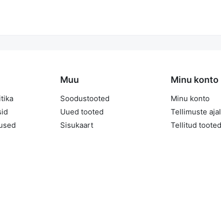
Muu
Minu konto
tika
Soodustooted
Minu konto
sid
Uued tooted
Tellimuste aja
mused
Sisukaart
Tellitud toote