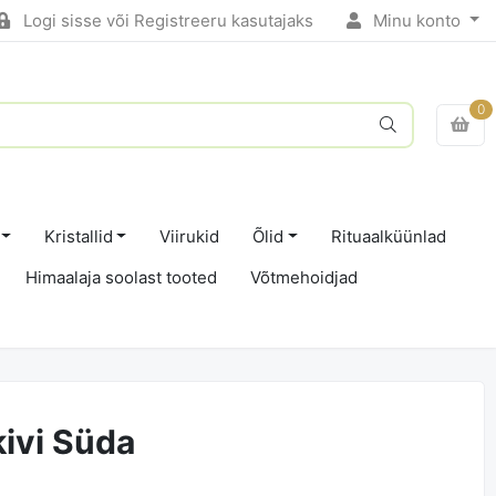
Logi sisse või Registreeru kasutajaks
Minu konto
0
Kristallid
Viirukid
Õlid
Rituaalküünlad
Himaalaja soolast tooted
Võtmehoidjad
ivi Süda