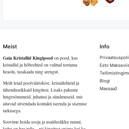
Meist
Info
Gaia Kristallid Kingipood
on pood, kus
Privaatsuspolii
kristallid ja hõbeehted on valitud toetama
Esto Maksevii
heaolu, tasakaalu ning arengut.
Tellimistingi
Blogi
Meilt leiad poolvääriskive, kristallehteid ja
Massaaž
tähendusrikkaid kingitusi. Lisaks pakume
hingesõnumeid, juhatusi ja sündmuseid, mis
aitavad süvendada kontakti iseenda ja sisemise
tarkusega.
Soovime hoida sooja ja usalduslikku ruumi,
kuhu on hea tulla – nii kingitust otsima kui ka